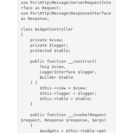
use Psr\Http\Message\ServerRequestInte
rface as Request;

use Psr\Http\Message\ResponseInterface 
as Response;

class WidgetController

{

    private $view;

    private $logger;

    protected $table;

    public function __construct(

        Twig $view,

        LoggerInterface $logger,

        Builder $table

    ) {

        $this->view = $view;

        $this->logger = $logger;

        $this->table = $table;

    }

    public function __invoke(Request 
$request, Response $response, $args)

    {

        $widgets = $this->table->get