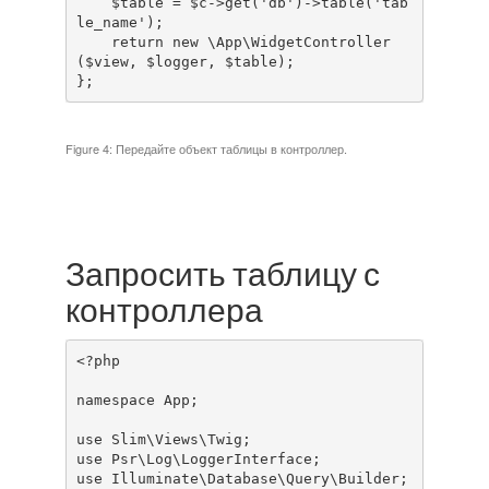
    $table = $c->get('db')->table('tab
le_name');

    return new \App\WidgetController
($view, $logger, $table);

};
Figure 4: Передайте объект таблицы в контроллер.
Запросить таблицу с
контроллера
<?php

namespace App;

use Slim\Views\Twig;

use Psr\Log\LoggerInterface;

use Illuminate\Database\Query\Builder;
