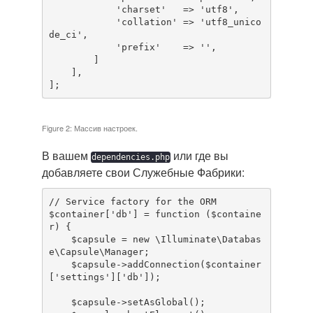
            'charset'   => 'utf8',

            'collation' => 'utf8_unico
de_ci',

            'prefix'    => '',

        ]

    ],

];
Figure 2: Массив настроек.
В вашем
или где вы
dependencies.php
добавляете свои Служебные Фабрики:
// Service factory for the ORM

$container['db'] = function ($containe
r) {

    $capsule = new \Illuminate\Databas
e\Capsule\Manager;

    $capsule->addConnection($container
['settings']['db']);

    $capsule->setAsGlobal();
