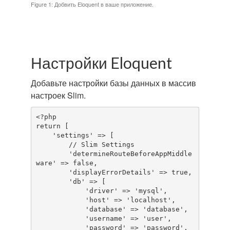
Figure 1: Добвить Eloquent в ваше приложение.
Настройки Eloquent
Добавьте настройки базы данных в массив
настроек Slim.
<?php

return [

    'settings' => [

        // Slim Settings

        'determineRouteBeforeAppMiddle
ware' => false,

        'displayErrorDetails' => true,

        'db' => [

            'driver' => 'mysql',

            'host' => 'localhost',

            'database' => 'database',

            'username' => 'user',

            'password' => 'password',
