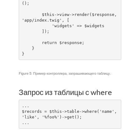
();

        $this->view->render($response, 
'app/index.twig', [

            'widgets' => $widgets

        ]);

        return $response;

    }

}
Figure 5: Пример контроллера, запрашивающего таблицу.
Запрос из таблицы с where
...

$records = $this->table->where('name', 
'like', '%foo%')->get();

...