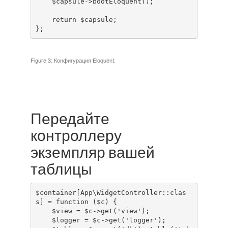
    $capsule->bootEloquent();

    return $capsule;

};
Figure 3: Конфигурация Eloquent.
Передайте
контроллеру
экземпляр вашей
таблицы
$container[App\WidgetController::clas
s] = function ($c) {

    $view = $c->get('view');

    $logger = $c->get('logger');
